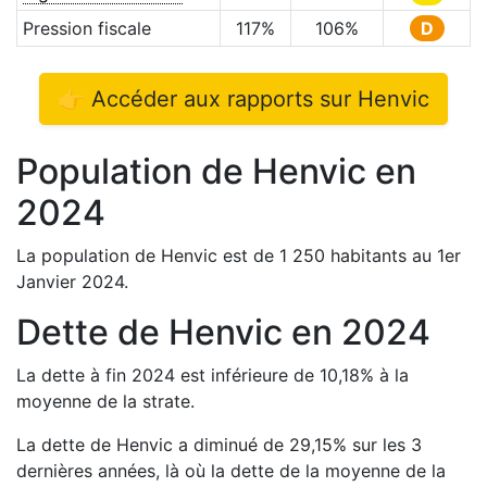
Pression fiscale
117
%
106
%
D
👉 Accéder aux rapports sur
Henvic
Population de
Henvic
en
2024
La population de
Henvic
est de
1 250
habitants au 1er
Janvier
2024
.
Dette de
Henvic
en
2024
La dette à fin
2024
est
inférieure de
10,18
%
à la
moyenne de la strate.
La dette de
Henvic
a
diminué de
29,15
%
sur les 3
dernières années, là où la dette de la moyenne de la