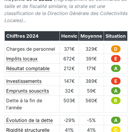
taille et de fiscalité similaire, la strate est une
classification de la Direction Générale des Collectivités
Locales).
.
Chiffres
2024
Henvic
Moyenne
Situation
Charges de personnel
371
€
329
€
D
Impôts locaux
672
€
391
€
E
Résultat comptable
212
€
171
€
A
Investissements
147
€
389
€
E
Emprunts souscrits
32
€
59
€
A
Dette à la fin de
503
€
560
€
B
l'année
Évolution de la dette
-29
%
-5
%
A
Rigidité structurelle
41
%
41
%
C