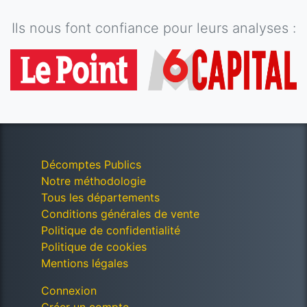
Ils nous font confiance pour leurs analyses :
Décomptes Publics
Notre méthodologie
Tous les départements
Conditions générales de vente
Politique de confidentialité
Politique de cookies
Mentions légales
Connexion