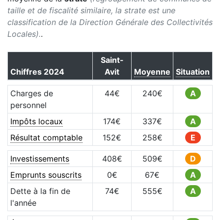
taille et de fiscalité similaire, la strate est une
classification de la Direction Générale des Collectivités
Locales).
.
Saint-
Chiffres
2024
Avit
Moyenne
Situation
Charges de
44
€
240
€
A
personnel
Impôts locaux
174
€
337
€
A
Résultat comptable
152
€
258
€
E
Investissements
408
€
509
€
D
Emprunts souscrits
0
€
67
€
A
Dette à la fin de
74
€
555
€
A
l'année