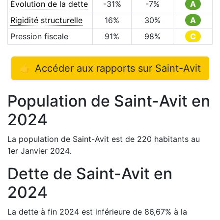
Évolution de la dette
-31
%
-7
%
A
Rigidité structurelle
16
%
30
%
A
Pression fiscale
91
%
98
%
C
👉 Accéder aux rapports sur
Saint-Avit
Population de
Saint-Avit
en
2024
La population de
Saint-Avit
est de
220
habitants au
1er Janvier
2024
.
Dette de
Saint-Avit
en
2024
La dette à fin
2024
est
inférieure de
86,67
%
à la