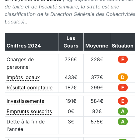
de taille et de fiscalité similaire, la strate est une
classification de la Direction Générale des Collectivités
Locales).
.
Les
Chiffres
2024
Gours
Moyenne
Situation
Charges de
736
€
228
€
E
personnel
Impôts locaux
433
€
377
€
D
Résultat comptable
187
€
299
€
E
Investissements
191
€
584
€
E
Emprunts souscrits
0
€
82
€
A
Dette à la fin de
3
€
575
€
A
l'année