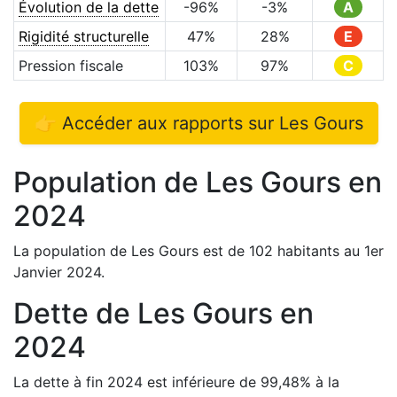
Évolution de la dette
-96
%
-3
%
A
Rigidité structurelle
47
%
28
%
E
Pression fiscale
103
%
97
%
C
👉 Accéder aux rapports sur
Les Gours
Population de
Les Gours
en
2024
La population de
Les Gours
est de
102
habitants au 1er
Janvier
2024
.
Dette de
Les Gours
en
2024
La dette à fin
2024
est
inférieure de
99,48
%
à la