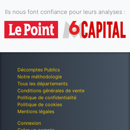
Ils nous font confiance pour leurs analyses :
Décomptes Publics
Notre méthodologie
Tous les départements
Conditions générales de vente
Politique de confidentialité
Politique de cookies
Mentions légales
Connexion