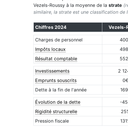
Vezels-Roussy
à la moyenne de la
strate
(r
similaire, la strate est une classification de
Chiffres
2024
Vezels-
Charges de personnel
40
Impôts locaux
49
Résultat comptable
55
Investissements
2 12
Emprunts souscrits
0
Dette à la fin de l'année
169
Évolution de la dette
-45
Rigidité structurelle
25
Pression fiscale
131