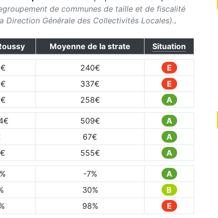
egroupement de communes de taille et de fiscalité
 la Direction Générale des Collectivités Locales).
.
Roussy
Moyenne de la strate
Situation
0
€
240
€
E
8
€
337
€
E
2
€
258
€
A
4
€
509
€
A
€
67
€
A
€
555
€
A
%
-7
%
A
%
30
%
B
%
98
%
E