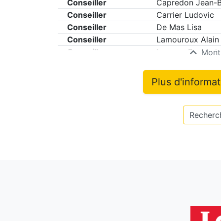
Conseiller
Capredon Jean-B
Conseiller
Carrier Ludovic
Conseiller
De Mas Lisa
Conseiller
Lamouroux Alain
Conseiller
Lescure Benjami
Montr
Plus d'informa
Recherch