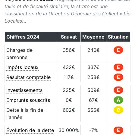
taille et de fiscalité similaire, la strate est une
classification de la Direction Générale des Collectivités
Locales).
.
Chiffres
2024
Sauvat
Moyenne
Situation
Charges de
356
€
240
€
E
personnel
Impôts locaux
432
€
337
€
E
Résultat comptable
117
€
258
€
E
Investissements
225
€
509
€
E
Emprunts souscrits
0
€
67
€
A
Dette à la fin de
602
€
555
€
C
l'année
Évolution de la dette
30 000
%
-7
%
E