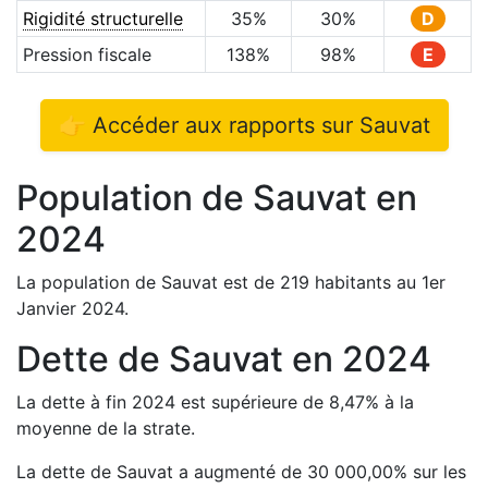
Rigidité structurelle
35
%
30
%
D
Pression fiscale
138
%
98
%
E
👉 Accéder aux rapports sur
Sauvat
Population de
Sauvat
en
2024
La population de
Sauvat
est de
219
habitants au 1er
Janvier
2024
.
Dette de
Sauvat
en
2024
La dette à fin
2024
est
supérieure de
8,47
%
à la
moyenne de la strate.
La dette de
Sauvat
a
augmenté de
30 000,00
%
sur les