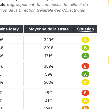
ate
(regroupement de communes de taille et de
ication de la Direction Générale des Collectivités
aint-Mary
Moyenne de la strate
Situation
9
€
329
€
C
6
€
391
€
B
8
€
171
€
A
7
€
389
€
E
€
59
€
A
4
€
560
€
C
%
-5
%
E
%
41
%
C
2
%
106
%
D