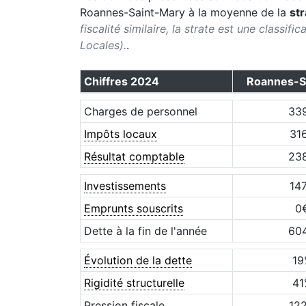
Roannes-Saint-Mary
à la moyenne de la
str
fiscalité similaire, la strate est une classif
Locales).
.
Chiffres
2024
Roannes-S
Charges de personnel
33
Impôts locaux
31
Résultat comptable
23
Investissements
14
Emprunts souscrits
0
Dette à la fin de l'année
60
Évolution de la dette
19
Rigidité structurelle
41
Pression fiscale
12