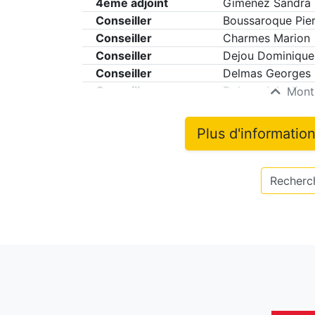
4eme adjoint
Gimenez Sandra
Conseiller
Boussaroque Pier
Conseiller
Charmes Marion
Conseiller
Dejou Dominique
Conseiller
Delmas Georges
Conseiller
Delpuech Lydie
Montr
Plus d'informatio
Recherch