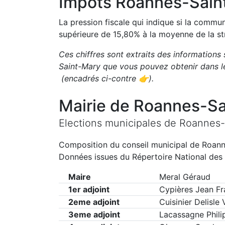
Impôts
Roannes-Sain
La pression fiscale qui indique si la comm
supérieure de
15,80
%
à la moyenne de la st
Ces chiffres sont extraits des informations 
Saint-Mary
que vous pouvez obtenir dans l
(encadrés ci-contre 👉)
.
Mairie de
Roannes-Sa
Elections municipales de
Roannes-
Composition du conseil municipal de
Roann
Données issues du Répertoire National des 
Maire
Meral Géraud
1er adjoint
Cypières Jean Fr
2eme adjoint
Cuisinier Delisle
3eme adjoint
Lacassagne Phili