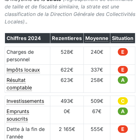
de taille et de fiscalité similaire, la strate est une
classification de la Direction Générale des Collectivités
Locales).
.
Chiffres
2024
Rezentieres
Moyenne
Situation
Charges de
528
€
240
€
E
personnel
Impôts locaux
622
€
337
€
E
Résultat
623
€
258
€
A
comptable
Investissements
493
€
509
€
C
Emprunts
0
€
67
€
A
souscrits
Dette à la fin de
2 165
€
555
€
E
l'année