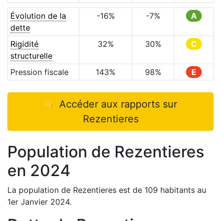
Évolution de la
-16
%
-7
%
A
dette
Rigidité
32
%
30
%
C
structurelle
Pression fiscale
143
%
98
%
E
👉 Accéder aux rapports sur
Rezentieres
Population de
Rezentieres
en
2024
La population de
Rezentieres
est de
109
habitants au
1er Janvier
2024
.