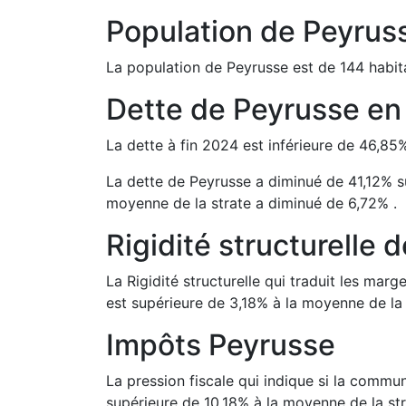
Population de
Peyrus
La population de
Peyrusse
est de
144
habit
Dette de
Peyrusse
e
La dette à fin
2024
est
inférieure de
46,85
La dette de
Peyrusse
a
diminué de
41,12
%
s
moyenne de la strate a
diminué de
6,72
%
.
Rigidité structurelle 
La Rigidité structurelle qui traduit les m
est
supérieure de
3,18
%
à la moyenne de la 
Impôts
Peyrusse
La pression fiscale qui indique si la comm
supérieure de
10,18
%
à la moyenne de la str