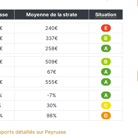
sse
Moyenne de la strate
Situation
€
240
€
E
€
337
€
B
€
258
€
A
€
509
€
B
67
€
A
€
555
€
A
%
-7
%
A
%
30
%
C
%
98
%
D
ports détaillés sur
Peyrusse