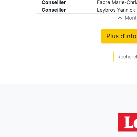
Conseiller
Fabre Marie-Chri
Conseiller
Leybros Yannick
Conseiller
Pompidou Carol
Montr
Plus d'inf
Recherch