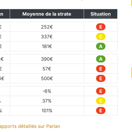
an
Moyenne de la strate
Situation
€
252
€
E
€
337
€
C
€
181
€
A
8
€
390
€
A
€
57
€
E
6
€
500
€
E
-6
%
E
%
37
%
C
%
101
%
E
pports détaillés sur
Parlan