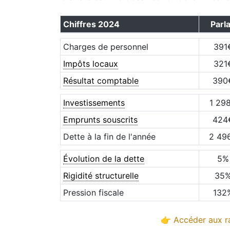
Chiffres
2024
Parl
Charges de personnel
391
Impôts locaux
321
Résultat comptable
390
Investissements
1 29
Emprunts souscrits
424
Dette à la fin de l'année
2 49
Évolution de la dette
5
%
Rigidité structurelle
35
Pression fiscale
132
👉 Accéder aux ra