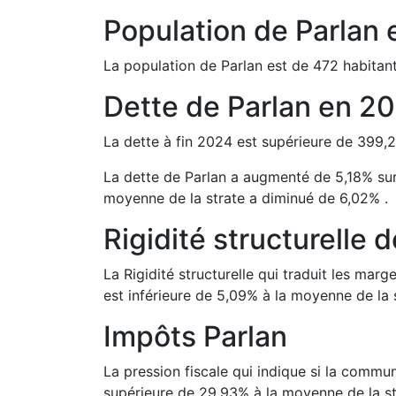
Population de
Parlan
La population de
Parlan
est de
472
habitant
Dette de
Parlan
en
20
La dette à fin
2024
est
supérieure de
399,
La dette de
Parlan
a
augmenté de
5,18
%
su
moyenne de la strate a
diminué de
6,02
%
.
Rigidité structurelle 
La Rigidité structurelle qui traduit les m
est
inférieure de
5,09
%
à la moyenne de la s
Impôts
Parlan
La pression fiscale qui indique si la comm
supérieure de
29,93
%
à la moyenne de la st