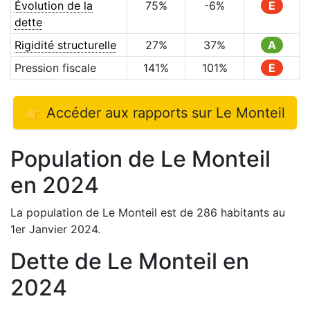
Évolution de la
75
%
-6
%
E
dette
Rigidité structurelle
27
%
37
%
A
Pression fiscale
141
%
101
%
E
👉 Accéder aux rapports sur
Le Monteil
Population de
Le Monteil
en
2024
La population de
Le Monteil
est de
286
habitants au
1er Janvier
2024
.
Dette de
Le Monteil
en
2024