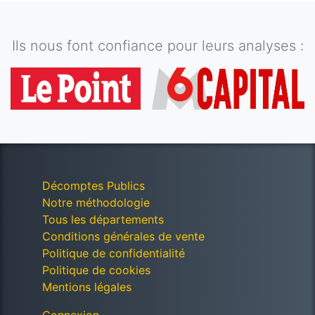
Ils nous font confiance pour leurs analyses :
Décomptes Publics
Notre méthodologie
Tous les départements
Conditions générales de vente
Politique de confidentialité
Politique de cookies
Mentions légales