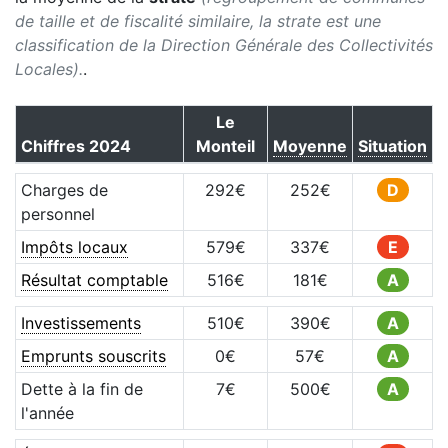
de taille et de fiscalité similaire, la strate est une
classification de la Direction Générale des Collectivités
Locales).
.
Le
Chiffres
2024
Monteil
Moyenne
Situation
Charges de
292
€
252
€
D
personnel
Impôts locaux
579
€
337
€
E
Résultat comptable
516
€
181
€
A
Investissements
510
€
390
€
A
Emprunts souscrits
0
€
57
€
A
Dette à la fin de
7
€
500
€
A
l'année