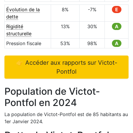
Évolution de la
8
%
-7
%
E
dette
Rigidité
13
%
30
%
A
structurelle
Pression fiscale
53
%
98
%
A
👉 Accéder aux rapports sur
Victot-
Pontfol
Population de
Victot-
Pontfol
en
2024
La population de
Victot-Pontfol
est de
85
habitants au
1er Janvier
2024
.