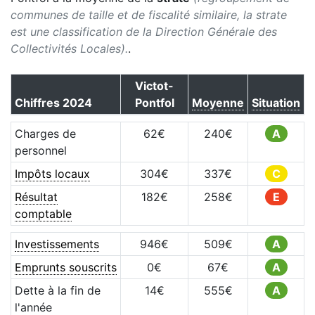
communes de taille et de fiscalité similaire, la strate
est une classification de la Direction Générale des
Collectivités Locales).
.
Victot-
Chiffres
2024
Pontfol
Moyenne
Situation
Charges de
62
€
240
€
A
personnel
Impôts locaux
304
€
337
€
C
Résultat
182
€
258
€
E
comptable
Investissements
946
€
509
€
A
Emprunts souscrits
0
€
67
€
A
Dette à la fin de
14
€
555
€
A
l'année