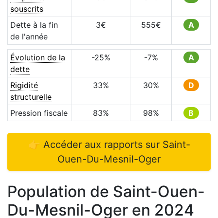
souscrits
Dette à la fin
3
€
555
€
A
de l'année
Évolution de la
-25
%
-7
%
A
dette
Rigidité
33
%
30
%
D
structurelle
Pression fiscale
83
%
98
%
B
👉 Accéder aux rapports sur
Saint-
Ouen-Du-Mesnil-Oger
Population de
Saint-Ouen-
Du-Mesnil-Oger
en
2024