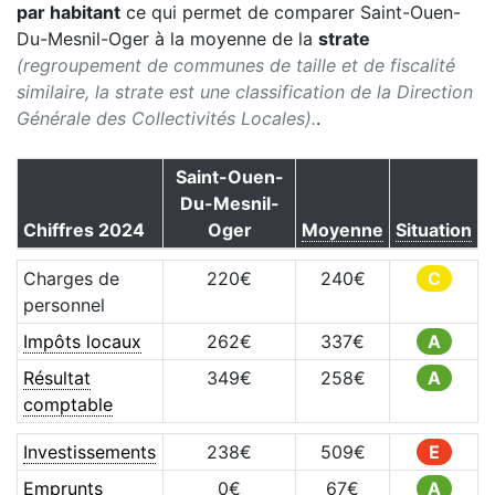
par habitant
ce qui permet de comparer
Saint-Ouen-
Du-Mesnil-Oger
à la moyenne de la
strate
(regroupement de communes de taille et de fiscalité
similaire, la strate est une classification de la Direction
Générale des Collectivités Locales).
.
Saint-Ouen-
Du-Mesnil-
Chiffres
2024
Oger
Moyenne
Situation
Charges de
220
€
240
€
C
personnel
Impôts locaux
262
€
337
€
A
Résultat
349
€
258
€
A
comptable
Investissements
238
€
509
€
E
Emprunts
0
€
67
€
A