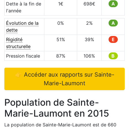
Dette à la fin de
1
€
698
€
A
l'année
Évolution de la
0
%
2
%
A
dette
Rigidité
51
%
39
%
E
structurelle
Pression fiscale
87
%
106
%
B
👉 Accéder aux rapports sur
Sainte-
Marie-Laumont
Population de
Sainte-
Marie-Laumont
en
2015
La population de
Sainte-Marie-Laumont
est de
660