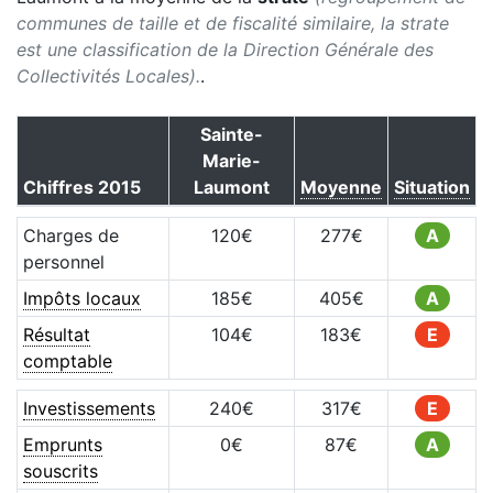
communes de taille et de fiscalité similaire, la strate
est une classification de la Direction Générale des
Collectivités Locales).
.
Sainte-
Marie-
Chiffres
2015
Laumont
Moyenne
Situation
Charges de
120
€
277
€
A
personnel
Impôts locaux
185
€
405
€
A
Résultat
104
€
183
€
E
comptable
Investissements
240
€
317
€
E
Emprunts
0
€
87
€
A
souscrits