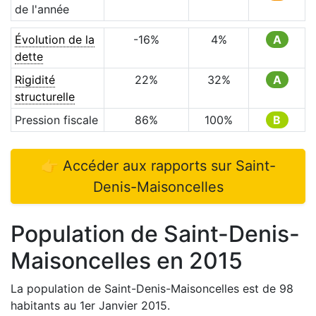
de l'année
Évolution de la
-16
%
4
%
A
dette
Rigidité
22
%
32
%
A
structurelle
Pression fiscale
86
%
100
%
B
👉 Accéder aux rapports sur
Saint-
Denis-Maisoncelles
Population de
Saint-Denis-
Maisoncelles
en
2015
La population de
Saint-Denis-Maisoncelles
est de
98
habitants au 1er Janvier
2015
.