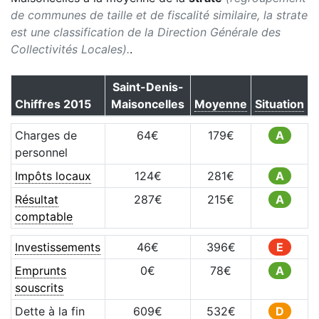
de communes de taille et de fiscalité similaire, la strate
est une classification de la Direction Générale des
Collectivités Locales).
.
Saint-Denis-
Chiffres
2015
Maisoncelles
Moyenne
Situation
Charges de
64
€
179
€
A
personnel
Impôts locaux
124
€
281
€
A
Résultat
287
€
215
€
A
comptable
Investissements
46
€
396
€
E
Emprunts
0
€
78
€
A
souscrits
Dette à la fin
609
€
532
€
D