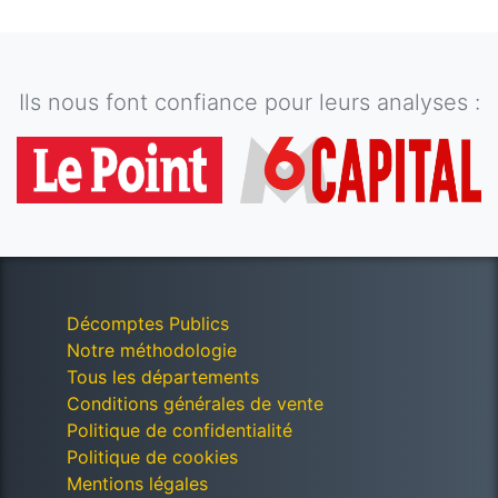
Ils nous font confiance pour leurs analyses :
Décomptes Publics
Notre méthodologie
Tous les départements
Conditions générales de vente
Politique de confidentialité
Politique de cookies
Mentions légales