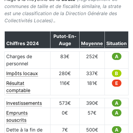
communes de taille et de fiscalité similaire, la strate
est une classification de la Direction Générale des
Collectivités Locales).
.
Putot-En-
Chiffres
2024
Auge
Moyenne
Situation
Charges de
83
€
252
€
A
personnel
Impôts locaux
280
€
337
€
B
Résultat
116
€
181
€
E
comptable
Investissements
573
€
390
€
A
Emprunts
0
€
57
€
A
souscrits
Dette à la fin de
7
€
500
€
A