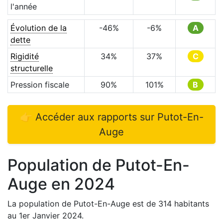
l'année
Évolution de la
-46
%
-6
%
A
dette
Rigidité
34
%
37
%
C
structurelle
Pression fiscale
90
%
101
%
B
👉 Accéder aux rapports sur
Putot-En-
Auge
Population de
Putot-En-
Auge
en
2024
La population de
Putot-En-Auge
est de
314
habitants
au 1er Janvier
2024
.