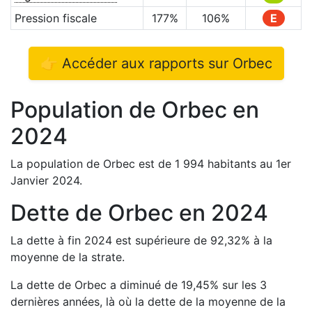
Pression fiscale
177
%
106
%
E
👉 Accéder aux rapports sur
Orbec
Population de
Orbec
en
2024
La population de
Orbec
est de
1 994
habitants au 1er
Janvier
2024
.
Dette de
Orbec
en
2024
La dette à fin
2024
est
supérieure de
92,32
%
à la
moyenne de la strate.
La dette de
Orbec
a
diminué de
19,45
%
sur les 3
dernières années, là où la dette de la moyenne de la