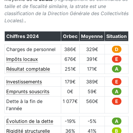
taille et de fiscalité similaire, la strate est une
classification de la Direction Générale des Collectivités
Locales).
.
Chiffres
2024
Orbec
Moyenne
Situation
Charges de personnel
386
€
329
€
D
Impôts locaux
676
€
391
€
E
Résultat comptable
251
€
171
€
A
Investissements
179
€
389
€
E
Emprunts souscrits
0
€
59
€
A
Dette à la fin de
1 077
€
560
€
E
l'année
Évolution de la dette
-19
%
-5
%
A
Rigidité structurelle
36
%
41
%
B