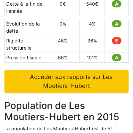
Dette à la fin de
0
€
540
€
A
l'année
Évolution de la
0
%
4
%
A
dette
Rigidité
46
%
36
%
E
structurelle
Pression fiscale
66
%
101
%
A
👉 Accéder aux rapports sur
Les
Moutiers-Hubert
Population de
Les
Moutiers-Hubert
en
2015
La population de
Les Moutiers-Hubert
est de
51