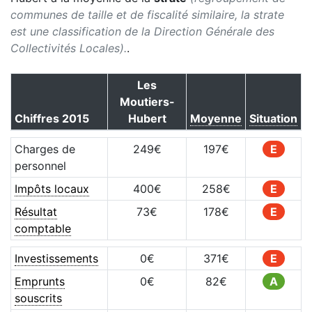
communes de taille et de fiscalité similaire, la strate
est une classification de la Direction Générale des
Collectivités Locales).
.
Les
Moutiers-
Chiffres
2015
Hubert
Moyenne
Situation
Charges de
249
€
197
€
E
personnel
Impôts locaux
400
€
258
€
E
Résultat
73
€
178
€
E
comptable
Investissements
0
€
371
€
E
Emprunts
0
€
82
€
A
souscrits