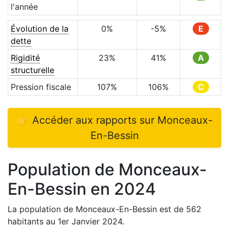
l'année
Évolution de la
0
%
-5
%
E
dette
Rigidité
23
%
41
%
A
structurelle
Pression fiscale
107
%
106
%
C
👉 Accéder aux rapports sur
Monceaux-
En-Bessin
Population de
Monceaux-
En-Bessin
en
2024
La population de
Monceaux-En-Bessin
est de
562
habitants au 1er Janvier
2024
.