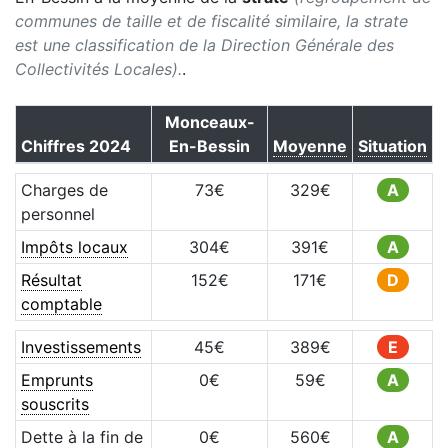
communes de taille et de fiscalité similaire, la strate
est une classification de la Direction Générale des
Collectivités Locales).
.
Monceaux-
Chiffres
2024
En-Bessin
Moyenne
Situation
Charges de
73
€
329
€
A
personnel
Impôts locaux
304
€
391
€
A
Résultat
152
€
171
€
D
comptable
Investissements
45
€
389
€
E
Emprunts
0
€
59
€
A
souscrits
Dette à la fin de
0
€
560
€
A