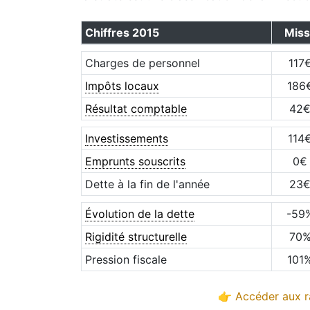
Chiffres
2015
Miss
Charges de personnel
117
Impôts locaux
186
Résultat comptable
42
Investissements
114
Emprunts souscrits
0
€
Dette à la fin de l'année
23
Évolution de la dette
-59
Rigidité structurelle
70
Pression fiscale
101
👉 Accéder aux r