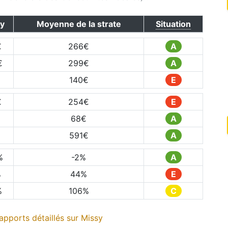
y
Moyenne de la strate
Situation
€
266
€
A
€
299
€
A
€
140
€
E
€
254
€
E
68
€
A
€
591
€
A
%
-2
%
A
%
44
%
E
%
106
%
C
apports détaillés sur
Missy