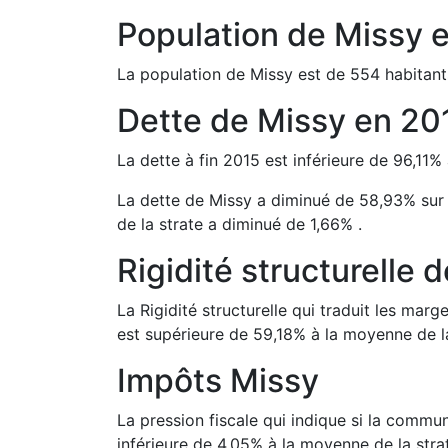
Population de
Missy
La population de
Missy
est de
554
habitant
Dette de
Missy
en
20
La dette à fin
2015
est
inférieure de
96,11
%
La dette de
Missy
a
diminué de
58,93
%
sur
de la strate a
diminué de
1,66
%
.
Rigidité structurelle 
La Rigidité structurelle qui traduit les m
est
supérieure de
59,18
%
à la moyenne de la
Impôts
Missy
La pression fiscale qui indique si la comm
inférieure de
4,05
%
à la moyenne de la stra