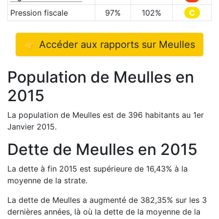
Pression fiscale
97
%
102
%
C
👉 Accéder aux rapports sur
Meulles
Population de
Meulles
en
2015
La population de
Meulles
est de
396
habitants au 1er
Janvier
2015
.
Dette de
Meulles
en
2015
La dette à fin
2015
est
supérieure de
16,43
%
à la
moyenne de la strate.
La dette de
Meulles
a
augmenté de
382,35
%
sur les 3
dernières années, là où la dette de la moyenne de la