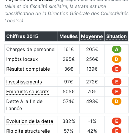
taille et de fiscalité similaire, la strate est une
classification de la Direction Générale des Collectivités
Locales).
.
Chiffres
2015
Meulles
Moyenne
Situation
Charges de personnel
161
€
205
€
A
Impôts locaux
295
€
256
€
D
Résultat comptable
36
€
139
€
E
Investissements
97
€
272
€
E
Emprunts souscrits
505
€
70
€
E
Dette à la fin de
574
€
493
€
D
l'année
Évolution de la dette
382
%
-1
%
E
Rigidité structurelle
57
%
42
%
E