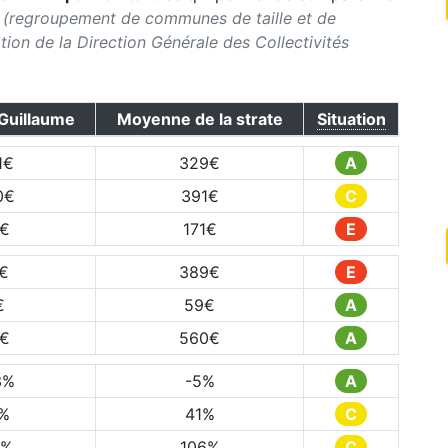
(regroupement de communes de taille et de
ication de la Direction Générale des Collectivités
Guillaume
Moyenne de la strate
Situation
1
€
329
€
A
0
€
391
€
C
€
171
€
E
€
389
€
E
€
59
€
A
€
560
€
A
3
%
-5
%
A
%
41
%
C
%
106
%
C