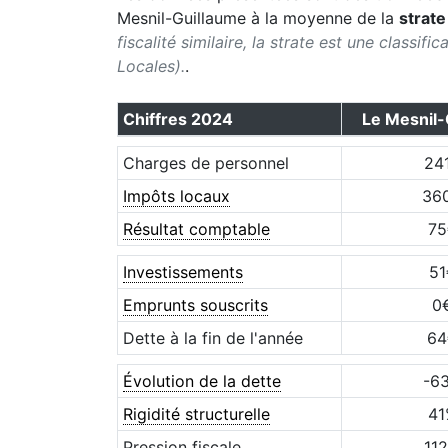
Mesnil-Guillaume
à la moyenne de la
strate
fiscalité similaire, la strate est une classif
Locales).
.
Chiffres
2024
Le Mesnil-
Charges de personnel
24
Impôts locaux
36
Résultat comptable
75
Investissements
51
Emprunts souscrits
0
Dette à la fin de l'année
64
Évolution de la dette
-6
Rigidité structurelle
41
Pression fiscale
112