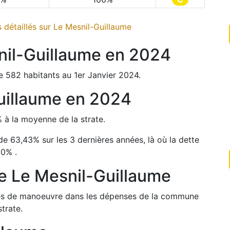
 détaillés sur
Le Mesnil-Guillaume
nil-Guillaume
en
2024
e
582
habitants au 1er Janvier
2024
.
uillaume
en
2024
%
à la moyenne de la strate.
 de
63,43
%
sur les 3 dernières années, là où la dette
60
%
.
de
Le Mesnil-Guillaume
arges de manoeuvre dans les dépenses de la commune
trate.