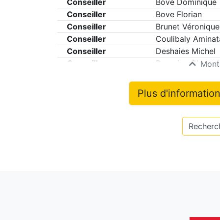
Conseiller
Bove Dominique
Conseiller
Bove Florian
Conseiller
Brunet Véronique
Conseiller
Coulibaly Aminat
Conseiller
Deshaies Michel
Conseiller
Dumaine Chantal
Montr
Plus d'informatio
Recherch