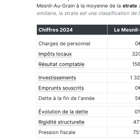
Mesnil-Au-Grain
à la moyenne de la
strate
similaire, la strate est une classification de
Chiffres
2024
Le Mesnil
Charges de personnel
0
Impôts locaux
32
Résultat comptable
15
Investissements
1 3
Emprunts souscrits
0
Dette à la fin de l'année
5
Évolution de la dette
0
Rigidité structurelle
47
Pression fiscale
75