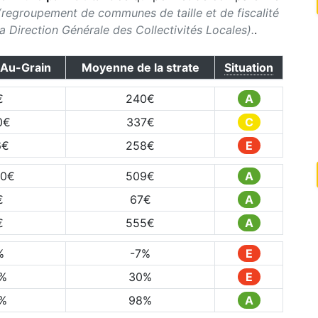
(regroupement de communes de taille et de fiscalité
 la Direction Générale des Collectivités Locales).
.
-Au-Grain
Moyenne de la strate
Situation
€
240
€
A
0
€
337
€
C
6
€
258
€
E
20
€
509
€
A
€
67
€
A
€
555
€
A
%
-7
%
E
%
30
%
E
%
98
%
A