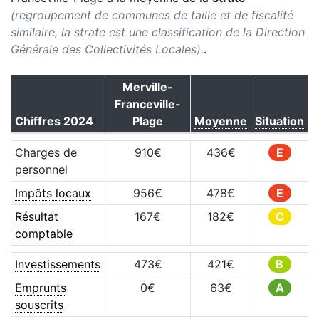
(regroupement de communes de taille et de fiscalité
similaire, la strate est une classification de la Direction
Générale des Collectivités Locales).
.
Merville-
Franceville-
Chiffres
2024
Plage
Moyenne
Situation
Charges de
910
€
436
€
E
personnel
Impôts locaux
956
€
478
€
E
Résultat
167
€
182
€
C
comptable
Investissements
473
€
421
€
B
Emprunts
0
€
63
€
A
souscrits