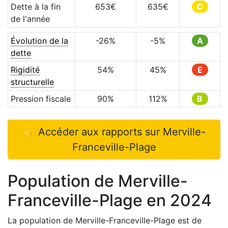
Dette à la fin
653
€
635
€
C
de l'année
Évolution de la
-26
%
-5
%
A
dette
Rigidité
54
%
45
%
E
structurelle
Pression fiscale
90
%
112
%
B
👉 Accéder aux rapports sur
Merville-
Franceville-Plage
Population de
Merville-
Franceville-Plage
en
2024
La population de
Merville-Franceville-Plage
est de