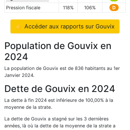
Pression fiscale
118
%
106
%
D
👉 Accéder aux rapports sur
Gouvix
Population de
Gouvix
en
2024
La population de
Gouvix
est de
836
habitants au 1er
Janvier
2024
.
Dette de
Gouvix
en
2024
La dette à fin
2024
est
inférieure de
100,00
%
à la
moyenne de la strate.
La dette de
Gouvix
a
stagné
sur les 3 dernières
années, là où la dette de la moyenne de la strate a