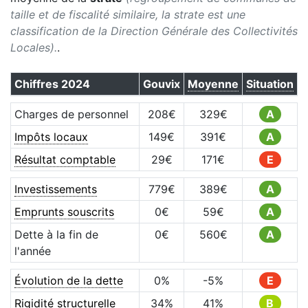
taille et de fiscalité similaire, la strate est une
classification de la Direction Générale des Collectivités
Locales).
.
Chiffres
2024
Gouvix
Moyenne
Situation
Charges de personnel
208
€
329
€
A
Impôts locaux
149
€
391
€
A
Résultat comptable
29
€
171
€
E
Investissements
779
€
389
€
A
Emprunts souscrits
0
€
59
€
A
Dette à la fin de
0
€
560
€
A
l'année
Évolution de la dette
0
%
-5
%
E
Rigidité structurelle
34
%
41
%
B