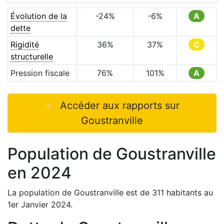
Évolution de la
-24
%
-6
%
A
dette
Rigidité
36
%
37
%
C
structurelle
Pression fiscale
76
%
101
%
A
👉 Accéder aux rapports sur
Goustranville
Population de
Goustranville
en
2024
La population de
Goustranville
est de
311
habitants au
1er Janvier
2024
.