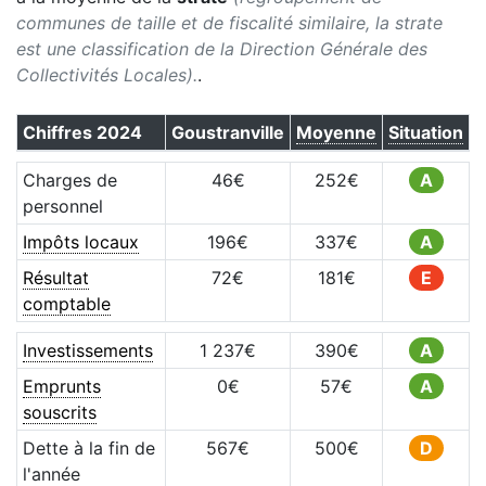
communes de taille et de fiscalité similaire, la strate
est une classification de la Direction Générale des
Collectivités Locales).
.
Chiffres
2024
Goustranville
Moyenne
Situation
Charges de
46
€
252
€
A
personnel
Impôts locaux
196
€
337
€
A
Résultat
72
€
181
€
E
comptable
Investissements
1 237
€
390
€
A
Emprunts
0
€
57
€
A
souscrits
Dette à la fin de
567
€
500
€
D
l'année