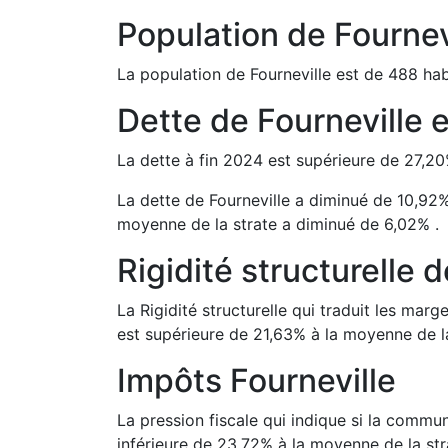
Population de
Fournev
La population de
Fourneville
est de
488
hab
Dette de
Fourneville
La dette à fin
2024
est
supérieure de
27,20
La dette de
Fourneville
a
diminué de
10,92
moyenne de la strate a
diminué de
6,02
%
.
Rigidité structurelle 
La Rigidité structurelle qui traduit les m
est
supérieure de
21,63
%
à la moyenne de la
Impôts
Fourneville
La pression fiscale qui indique si la comm
inférieure de
23,72
%
à la moyenne de la str