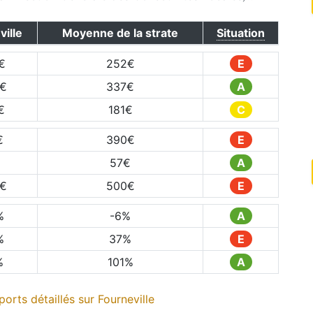
ville
Moyenne de la strate
Situation
€
252
€
E
€
337
€
A
€
181
€
C
€
390
€
E
57
€
A
€
500
€
E
%
-6
%
A
%
37
%
E
%
101
%
A
orts détaillés sur
Fourneville