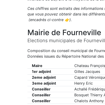
Ces chiffres sont extraits des informations 
que vous pouvez obtenir dans les différen
(encadrés ci-contre 👉)
.
Mairie de
Fourneville
Elections municipales de
Fournevil
Composition du conseil municipal de
Fourne
Données issues du Répertoire National des 
Maire
Chateau Françoi
1er adjoint
Gilles Jacques
2eme adjoint
Capard Véroniqu
3eme adjoint
Henry Eric
Conseiller
Achallé Frédériq
Conseiller
Bosquet Thierry 
Conseiller
Chalots Anthony