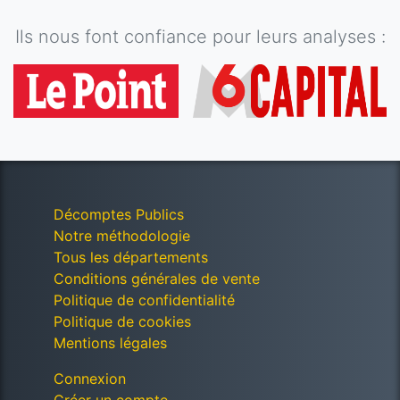
Ils nous font confiance pour leurs analyses :
Décomptes Publics
Notre méthodologie
Tous les départements
Conditions générales de vente
Politique de confidentialité
Politique de cookies
Mentions légales
Connexion