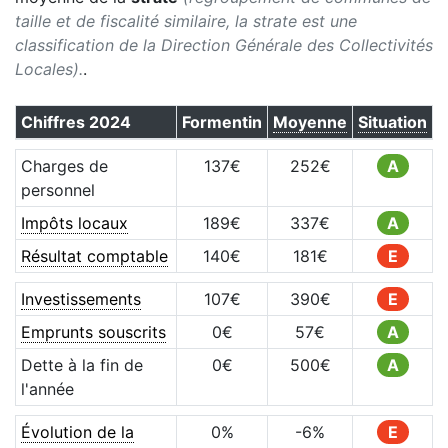
taille et de fiscalité similaire, la strate est une
classification de la Direction Générale des Collectivités
Locales).
.
Chiffres
2024
Formentin
Moyenne
Situation
Charges de
137
€
252
€
A
personnel
Impôts locaux
189
€
337
€
A
Résultat comptable
140
€
181
€
E
Investissements
107
€
390
€
E
Emprunts souscrits
0
€
57
€
A
Dette à la fin de
0
€
500
€
A
l'année
Évolution de la
0
%
-6
%
E