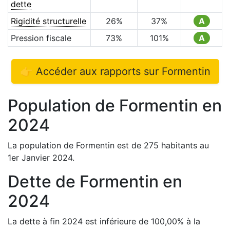
dette
Rigidité structurelle
26
%
37
%
A
Pression fiscale
73
%
101
%
A
👉 Accéder aux rapports sur
Formentin
Population de
Formentin
en
2024
La population de
Formentin
est de
275
habitants au
1er Janvier
2024
.
Dette de
Formentin
en
2024
La dette à fin
2024
est
inférieure de
100,00
%
à la