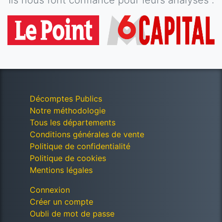
Ils nous font confiance pour leurs analyses :
Décomptes Publics
Notre méthodologie
Tous les départements
Conditions générales de vente
Politique de confidentialité
Politique de cookies
Mentions légales
Connexion
Créer un compte
Oubli de mot de passe