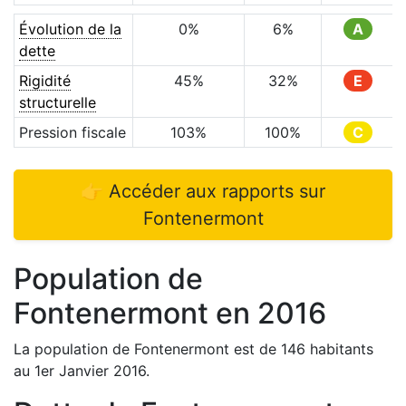
Évolution de la
0
%
6
%
A
dette
Rigidité
45
%
32
%
E
structurelle
Pression fiscale
103
%
100
%
C
👉 Accéder aux rapports sur
Fontenermont
Population de
Fontenermont
en
2016
La population de
Fontenermont
est de
146
habitants
au 1er Janvier
2016
.