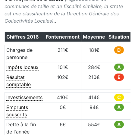
communes de taille et de fiscalité similaire, la strate
est une classification de la Direction Générale des
Collectivités Locales).
.
Chiffres
2016
Fontenermont
Moyenne
Situation
Charges de
211
€
181
€
D
personnel
Impôts locaux
101
€
284
€
A
Résultat
102
€
210
€
E
comptable
Investissements
410
€
414
€
C
Emprunts
0
€
94
€
A
souscrits
Dette à la fin
6
€
554
€
A
de l'année