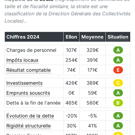
taille et de fiscalité similaire, la strate est une
classification de la Direction Générale des Collectivités
Locales).
.
Chiffres
2024
Ellon
Moyenne
Situation
Charges de personnel
107
€
329
€
A
Impôts locaux
254
€
391
€
A
Résultat comptable
74
€
171
€
E
Investissements
426
€
389
€
C
Emprunts souscrits
0
€
59
€
A
Dette à la fin de l'année
465
€
560
€
B
Évolution de la dette
-20
%
-5
%
A
Rigidité structurelle
30
%
41
%
A