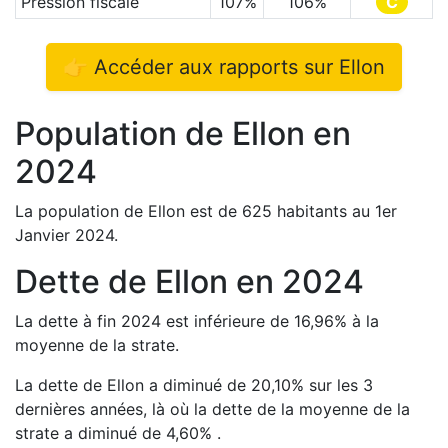
Pression fiscale
107
%
106
%
C
👉 Accéder aux rapports sur
Ellon
Population de
Ellon
en
2024
La population de
Ellon
est de
625
habitants au 1er
Janvier
2024
.
Dette de
Ellon
en
2024
La dette à fin
2024
est
inférieure de
16,96
%
à la
moyenne de la strate.
La dette de
Ellon
a
diminué de
20,10
%
sur les 3
dernières années, là où la dette de la moyenne de la
strate a
diminué de
4,60
%
.