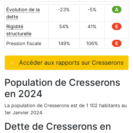
Évolution de la
-23
%
-5
%
A
dette
Rigidité
54
%
41
%
E
structurelle
Pression fiscale
149
%
106
%
E
👉 Accéder aux rapports sur
Cresserons
Population de
Cresserons
en
2024
La population de
Cresserons
est de
1 102
habitants au
1er Janvier
2024
.
Dette de
Cresserons
en