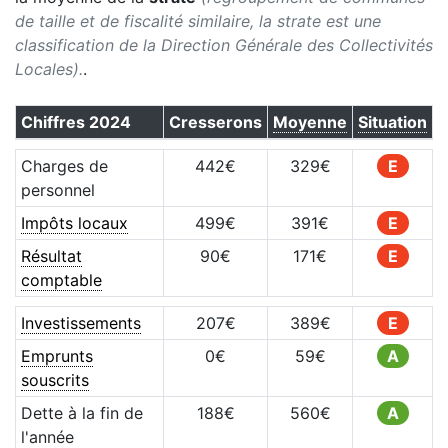
de taille et de fiscalité similaire, la strate est une
classification de la Direction Générale des Collectivités
Locales).
.
Chiffres
2024
Cresserons
Moyenne
Situation
Charges de
442
€
329
€
E
personnel
Impôts locaux
499
€
391
€
E
Résultat
90
€
171
€
E
comptable
Investissements
207
€
389
€
E
Emprunts
0
€
59
€
A
souscrits
Dette à la fin de
188
€
560
€
A
l'année