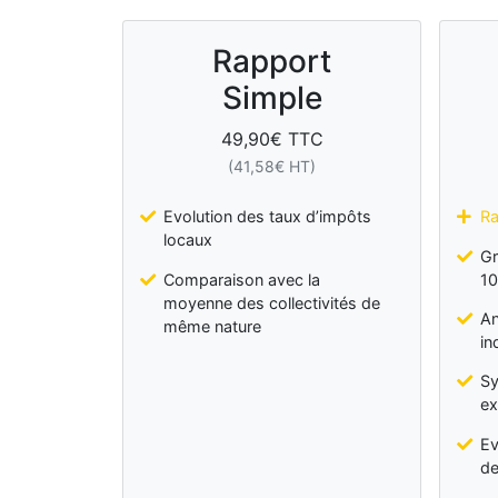
Rapport
Simple
49,90
€ TTC
(
41,58
€ HT)
Evolution des taux d’impôts
Ra
locaux
Gr
Comparaison avec la
10
moyenne des collectivités de
An
même nature
in
Sy
ex
Ev
de