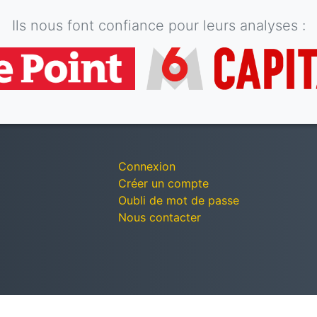
Ils nous font confiance pour leurs analyses :
Connexion
Créer un compte
Oubli de mot de passe
Nous contacter
© Décomptes publics - Tous droits réservés