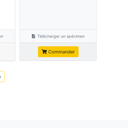
s
en
Télécharger un spécimen
Commander
e