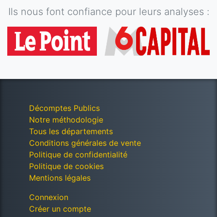
Ils nous font confiance pour leurs analyses :
Décomptes Publics
Notre méthodologie
Tous les départements
Conditions générales de vente
Politique de confidentialité
Politique de cookies
Mentions légales
Connexion
Créer un compte