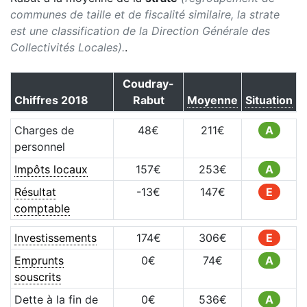
communes de taille et de fiscalité similaire, la strate
est une classification de la Direction Générale des
Collectivités Locales).
.
Coudray-
Chiffres
2018
Rabut
Moyenne
Situation
Charges de
48
€
211
€
A
personnel
Impôts locaux
157
€
253
€
A
Résultat
-13
€
147
€
E
comptable
Investissements
174
€
306
€
E
Emprunts
0
€
74
€
A
souscrits
Dette à la fin de
0
€
536
€
A