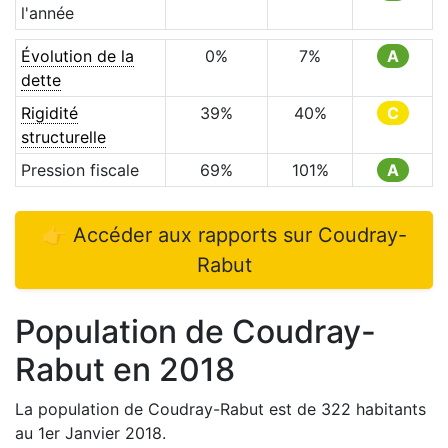
l'année
Évolution de la
0
%
7
%
A
dette
Rigidité
39
%
40
%
C
structurelle
Pression fiscale
69
%
101
%
A
👉 Accéder aux rapports sur
Coudray-
Rabut
Population de
Coudray-
Rabut
en
2018
La population de
Coudray-Rabut
est de
322
habitants
au 1er Janvier
2018
.