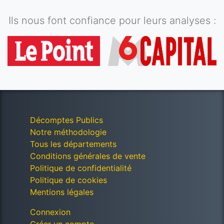
Ils nous font confiance pour leurs analyses :
Décomptes Publics
Notre méthodologie
Tous les départements
Conditions générales de vente
Politique de confidentialité
Politique de cookies
Mentions légales
Connexion