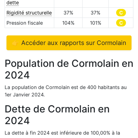
dette
Rigidité structurelle
37
%
37
%
C
Pression fiscale
104
%
101
%
C
👉 Accéder aux rapports sur
Cormolain
Population de
Cormolain
en
2024
La population de
Cormolain
est de
400
habitants au
1er Janvier
2024
.
Dette de
Cormolain
en
2024
La dette à fin
2024
est
inférieure de
100,00
%
à la