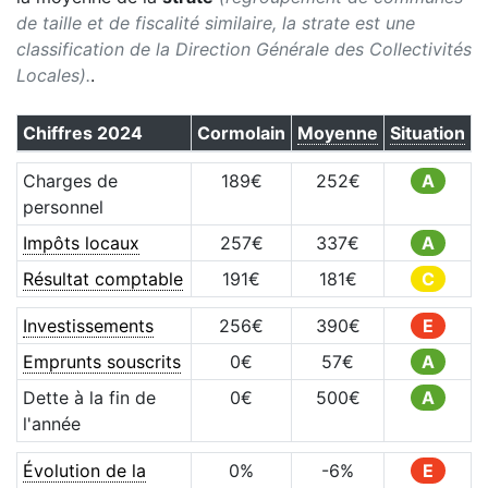
de taille et de fiscalité similaire, la strate est une
classification de la Direction Générale des Collectivités
Locales).
.
Chiffres
2024
Cormolain
Moyenne
Situation
Charges de
189
€
252
€
A
personnel
Impôts locaux
257
€
337
€
A
Résultat comptable
191
€
181
€
C
Investissements
256
€
390
€
E
Emprunts souscrits
0
€
57
€
A
Dette à la fin de
0
€
500
€
A
l'année
Évolution de la
0
%
-6
%
E