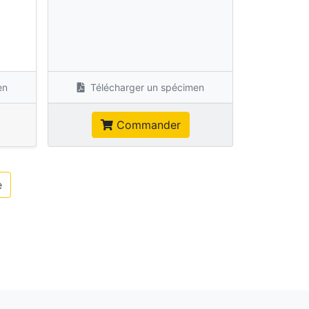
s
en
Télécharger un spécimen
Commander
e