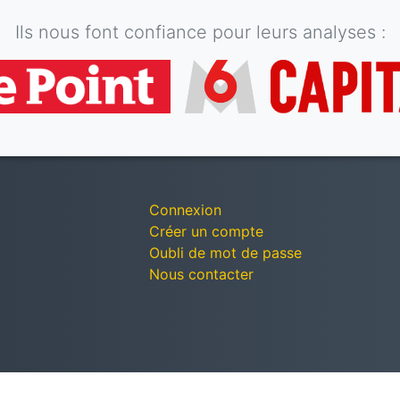
Ils nous font confiance pour leurs analyses :
Connexion
Créer un compte
Oubli de mot de passe
Nous contacter
© Décomptes publics - Tous droits réservés