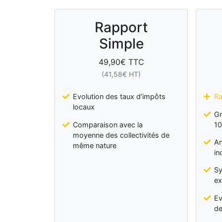
Rapport
Simple
49,90
€ TTC
(
41,58
€ HT)
Evolution des taux d’impôts
Ra
locaux
Gr
Comparaison avec la
10
moyenne des collectivités de
An
même nature
in
Sy
ex
Ev
de