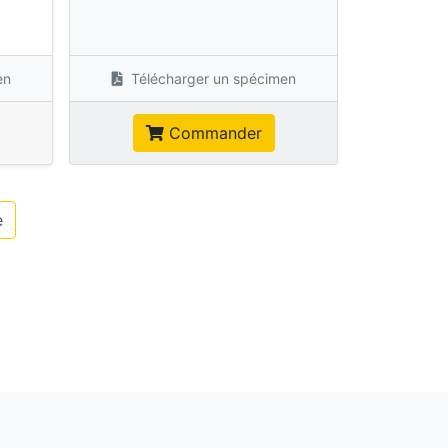
s
en
Télécharger un spécimen
Commander
e