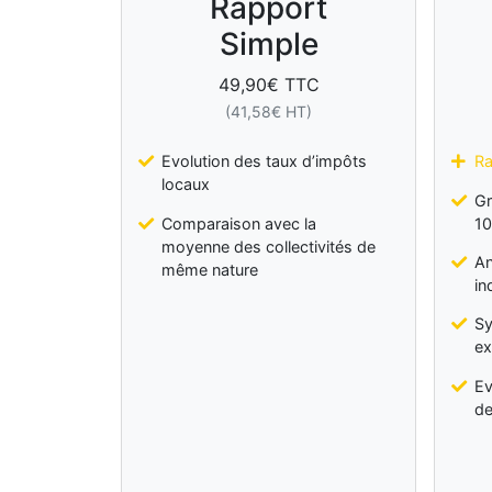
Rapport
Simple
49,90
€ TTC
(
41,58
€ HT)
Evolution des taux d’impôts
Ra
locaux
Gr
Comparaison avec la
10
moyenne des collectivités de
An
même nature
in
Sy
ex
Ev
de