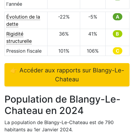
l'année
Évolution de la
-22
%
-5
%
A
dette
Rigidité
36
%
41
%
B
structurelle
Pression fiscale
101
%
106
%
C
👉 Accéder aux rapports sur
Blangy-Le-
Chateau
Population de
Blangy-Le-
Chateau
en
2024
La population de
Blangy-Le-Chateau
est de
790
habitants au 1er Janvier
2024
.