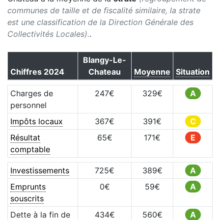
communes de taille et de fiscalité similaire, la strate
est une classification de la Direction Générale des
Collectivités Locales).
.
Blangy-Le-
Chiffres
2024
Chateau
Moyenne
Situation
Charges de
247
€
329
€
A
personnel
Impôts locaux
367
€
391
€
C
Résultat
65
€
171
€
E
comptable
Investissements
725
€
389
€
A
Emprunts
0
€
59
€
A
souscrits
Dette à la fin de
434
€
560
€
A