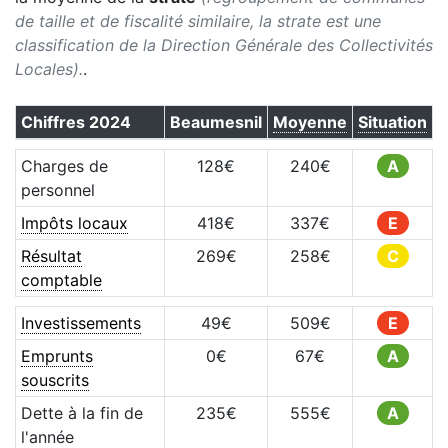
de taille et de fiscalité similaire, la strate est une
classification de la Direction Générale des Collectivités
Locales).
.
Chiffres
2024
Beaumesnil
Moyenne
Situation
Charges de
128
€
240
€
A
personnel
Impôts locaux
418
€
337
€
E
Résultat
269
€
258
€
C
comptable
Investissements
49
€
509
€
E
Emprunts
0
€
67
€
A
souscrits
Dette à la fin de
235
€
555
€
A
l'année