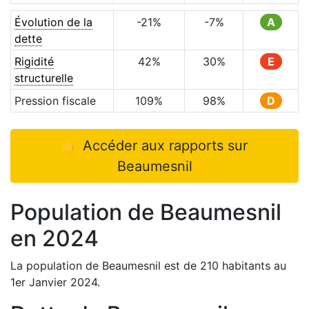
Évolution de la
-21
%
-7
%
A
dette
Rigidité
42
%
30
%
E
structurelle
Pression fiscale
109
%
98
%
D
👉 Accéder aux rapports sur
Beaumesnil
Population de
Beaumesnil
en
2024
La population de
Beaumesnil
est de
210
habitants au
1er Janvier
2024
.