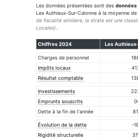
Les données présentées sont des
données 
Les Authieux-Sur-Calonne
à la moyenne de
de fiscalité similaire, la strate est une clas
Locales).
.
Chiffres
2024
Les Authieux
Charges de personnel
18
Impôts locaux
41
Résultat comptable
13
Investissements
22
Emprunts souscrits
0
Dette à la fin de l'année
81
Évolution de la dette
-1
Rigidité structurelle
37