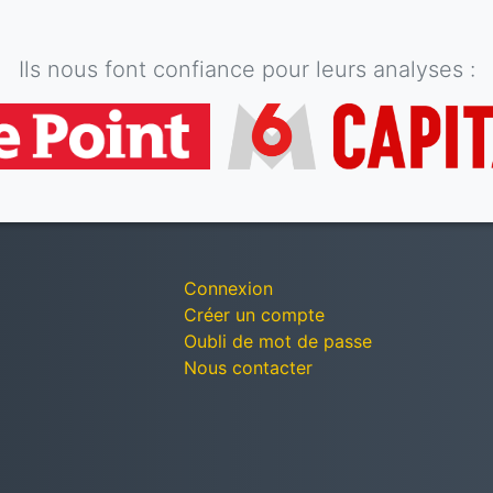
Ils nous font confiance pour leurs analyses :
Connexion
Créer un compte
Oubli de mot de passe
Nous contacter