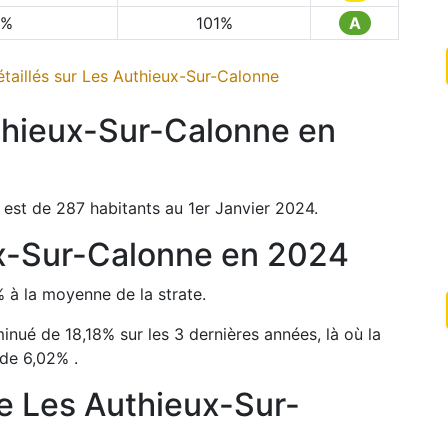
%
101
%
A
taillés sur
Les Authieux-Sur-Calonne
thieux-Sur-Calonne
en
est de
287
habitants au 1er Janvier
2024
.
x-Sur-Calonne
en
2024
%
à la moyenne de la strate.
minué de
18,18
%
sur les 3 dernières années, là où la
 de
6,02
%
.
de
Les Authieux-Sur-