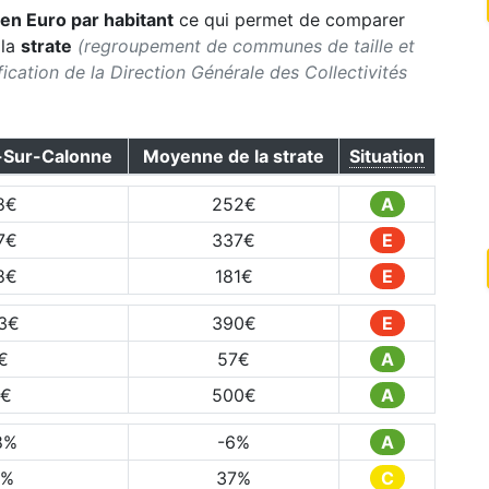
en Euro par habitant
ce qui permet de comparer
 la
strate
(regroupement de communes de taille et
sification de la Direction Générale des Collectivités
-Sur-Calonne
Moyenne de la strate
Situation
8
€
252
€
A
7
€
337
€
E
8
€
181
€
E
3
€
390
€
E
€
57
€
A
€
500
€
A
8
%
-6
%
A
%
37
%
C