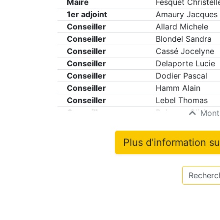
Maire
Fesquet Christell
1er adjoint
Amaury Jacques
Conseiller
Allard Michele
Conseiller
Blondel Sandra
Conseiller
Cassé Jocelyne
Conseiller
Delaporte Lucie
Conseiller
Dodier Pascal
Conseiller
Hamm Alain
Conseiller
Lebel Thomas
Conseiller
Roberge Olivier
Montr
Plus d'information s
Recherch