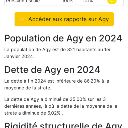
Pression fiscale
100
%
101
%
C
👉 Accéder aux rapports sur
Agy
Population de
Agy
en
2024
La population de
Agy
est de
321
habitants au 1er
Janvier
2024
.
Dette de
Agy
en
2024
La dette à fin
2024
est
inférieure de
86,20
%
à la
moyenne de la strate.
La dette de
Agy
a
diminué de
25,00
%
sur les 3
dernières années, là où la dette de la moyenne de la
strate a
diminué de
6,02
%
.
Rigidité structurelle de
Agy