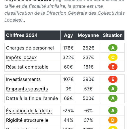
taille et de fiscalité similaire, la strate est une
classification de la Direction Générale des Collectivités
Locales).
.
Chiffres
2024
Agy
Moyenne
Situation
Charges de personnel
178
€
252
€
A
Impôts locaux
322
€
337
€
C
Résultat comptable
60
€
181
€
E
Investissements
107
€
390
€
E
Emprunts souscrits
0
€
57
€
A
Dette à la fin de l'année
69
€
500
€
A
Évolution de la dette
-25
%
-6
%
A
Rigidité structurelle
44
%
37
%
D