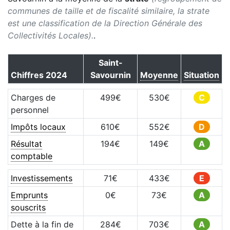
communes de taille et de fiscalité similaire, la strate
est une classification de la Direction Générale des
Collectivités Locales).
.
Saint-
Chiffres
2024
Savournin
Moyenne
Situation
Charges de
499
€
530
€
C
personnel
Impôts locaux
610
€
552
€
D
Résultat
194
€
149
€
A
comptable
Investissements
71
€
433
€
E
Emprunts
0
€
73
€
A
souscrits
Dette à la fin de
284
€
703
€
A