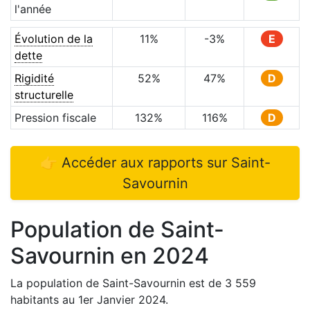
l'année
Évolution de la
11
%
-3
%
E
dette
Rigidité
52
%
47
%
D
structurelle
Pression fiscale
132
%
116
%
D
👉 Accéder aux rapports sur
Saint-
Savournin
Population de
Saint-
Savournin
en
2024
La population de
Saint-Savournin
est de
3 559
habitants au 1er Janvier
2024
.