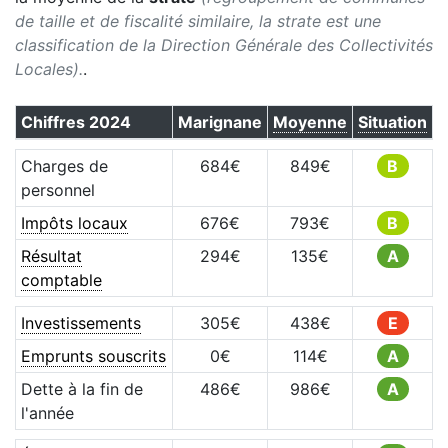
de taille et de fiscalité similaire, la strate est une
classification de la Direction Générale des Collectivités
Locales).
.
Chiffres
2024
Marignane
Moyenne
Situation
Charges de
684
€
849
€
B
personnel
Impôts locaux
676
€
793
€
B
Résultat
294
€
135
€
A
comptable
Investissements
305
€
438
€
E
Emprunts souscrits
0
€
114
€
A
Dette à la fin de
486
€
986
€
A
l'année