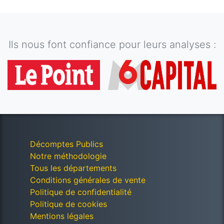
Ils nous font confiance pour leurs analyses :
Décomptes Publics
Notre méthodologie
Tous les départements
Conditions générales de vente
Politique de confidentialité
Politique de cookies
Mentions légales