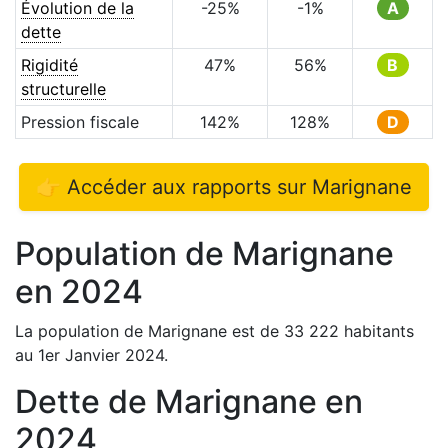
Évolution de la
-25
%
-1
%
A
dette
Rigidité
47
%
56
%
B
structurelle
Pression fiscale
142
%
128
%
D
👉 Accéder aux rapports sur
Marignane
Population de
Marignane
en
2024
La population de
Marignane
est de
33 222
habitants
au 1er Janvier
2024
.
Dette de
Marignane
en
2024