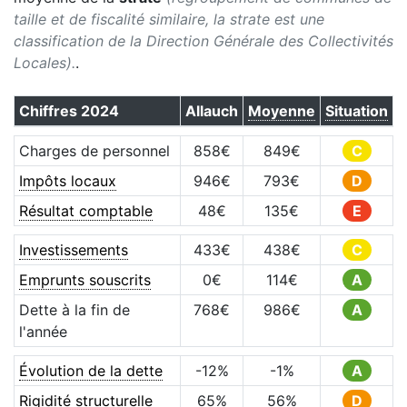
taille et de fiscalité similaire, la strate est une
classification de la Direction Générale des Collectivités
Locales).
.
Chiffres
2024
Allauch
Moyenne
Situation
Charges de personnel
858
€
849
€
C
Impôts locaux
946
€
793
€
D
Résultat comptable
48
€
135
€
E
Investissements
433
€
438
€
C
Emprunts souscrits
0
€
114
€
A
Dette à la fin de
768
€
986
€
A
l'année
Évolution de la dette
-12
%
-1
%
A
Rigidité structurelle
65
%
56
%
D