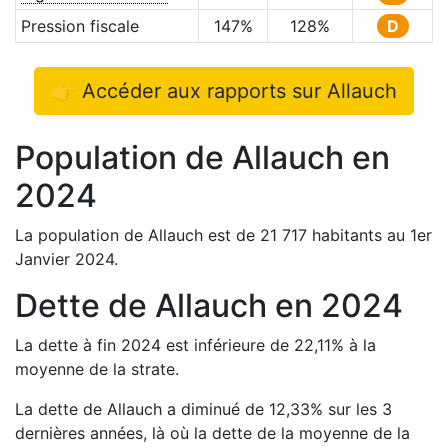
Pression fiscale
147
%
128
%
D
👉 Accéder aux rapports sur
Allauch
Population de
Allauch
en
2024
La population de
Allauch
est de
21 717
habitants au 1er
Janvier
2024
.
Dette de
Allauch
en
2024
La dette à fin
2024
est
inférieure de
22,11
%
à la
moyenne de la strate.
La dette de
Allauch
a
diminué de
12,33
%
sur les 3
dernières années, là où la dette de la moyenne de la