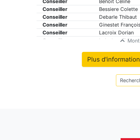
Conseiller
Benoit Céline
Conseiller
Bessiere Colette
Conseiller
Debarle Thibaut
Conseiller
Ginestet Françoi
Conseiller
Lacroix Dorian
Conseiller
Loiseleur Thibaul
Montr
Plus d'informatio
Recherch