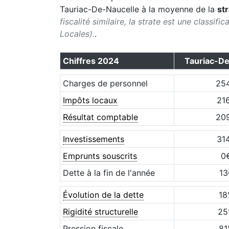
Tauriac-De-Naucelle
à la moyenne de la
st
fiscalité similaire, la strate est une classif
Locales).
.
Chiffres
2024
Tauriac-De
Charges de personnel
25
Impôts locaux
21
Résultat comptable
20
Investissements
31
Emprunts souscrits
0
Dette à la fin de l'année
13
Évolution de la dette
18
Rigidité structurelle
25
Pression fiscale
81