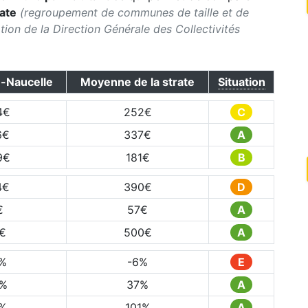
rate
(regroupement de communes de taille et de
ication de la Direction Générale des Collectivités
-Naucelle
Moyenne de la strate
Situation
4
€
252
€
C
6
€
337
€
A
9
€
181
€
B
4
€
390
€
D
€
57
€
A
€
500
€
A
%
-6
%
E
%
37
%
A
%
101
%
A