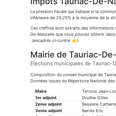
Impôts
Tauriac-De-Na
La pression fiscale qui indique si la comm
inférieure de
20,25
%
à la moyenne de la str
Ces chiffres sont extraits des informations 
De-Naucelle
que vous pouvez obtenir dans 
(encadrés ci-contre 👉)
.
Mairie de
Tauriac-De
Elections municipales de
Tauriac-
Composition du conseil municipal de
Tauri
Données issues du Répertoire National des 
Maire
Tarroux Jean-Lu
1er adjoint
Druilhe Gilles
2eme adjoint
Bessiere Catheri
3eme adjoint
Barres Eric