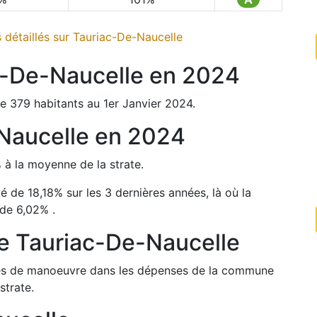
détaillés sur
Tauriac-De-Naucelle
c-De-Naucelle
en
2024
de
379
habitants au 1er Janvier
2024
.
Naucelle
en
2024
%
à la moyenne de la strate.
té de
18,18
%
sur les 3 dernières années, là où la
 de
6,02
%
.
de
Tauriac-De-Naucelle
arges de manoeuvre dans les dépenses de la commune
strate.