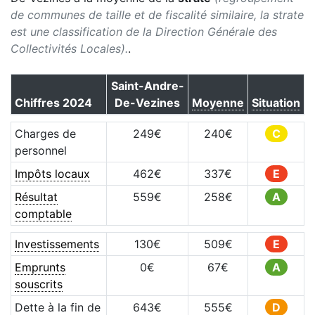
de communes de taille et de fiscalité similaire, la strate
est une classification de la Direction Générale des
Collectivités Locales).
.
Saint-Andre-
Chiffres
2024
De-Vezines
Moyenne
Situation
Charges de
249
€
240
€
C
personnel
Impôts locaux
462
€
337
€
E
Résultat
559
€
258
€
A
comptable
Investissements
130
€
509
€
E
Emprunts
0
€
67
€
A
souscrits
Dette à la fin de
643
€
555
€
D