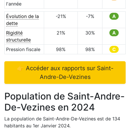
l'année
Évolution de la
-21
%
-7
%
A
dette
Rigidité
21
%
30
%
A
structurelle
Pression fiscale
98
%
98
%
C
👉 Accéder aux rapports sur
Saint-
Andre-De-Vezines
Population de
Saint-Andre-
De-Vezines
en
2024
La population de
Saint-Andre-De-Vezines
est de
134
habitants au 1er Janvier
2024
.