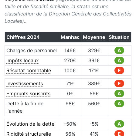
taille et de fiscalité similaire, la strate est une
classification de la Direction Générale des Collectivités
Locales).
.
Chiffres
2024
Manhac
Moyenne
Situation
Charges de personnel
146
€
329
€
A
Impôts locaux
270
€
391
€
A
Résultat comptable
100
€
171
€
E
Investissements
71
€
389
€
E
Emprunts souscrits
0
€
59
€
A
Dette à la fin de
98
€
560
€
A
l'année
Évolution de la dette
-50
%
-5
%
A
Rigidité structurelle
56
%
41
%
E