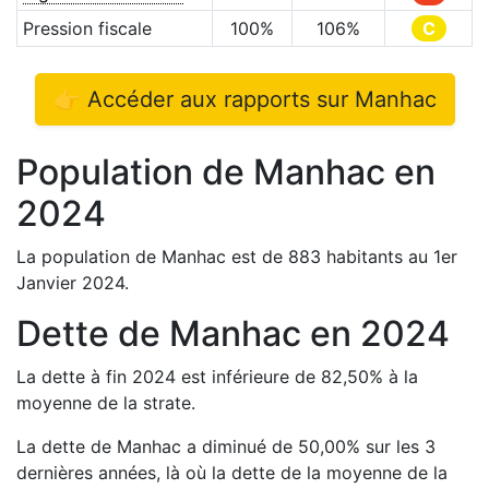
Pression fiscale
100
%
106
%
C
👉 Accéder aux rapports sur
Manhac
Population de
Manhac
en
2024
La population de
Manhac
est de
883
habitants au 1er
Janvier
2024
.
Dette de
Manhac
en
2024
La dette à fin
2024
est
inférieure de
82,50
%
à la
moyenne de la strate.
La dette de
Manhac
a
diminué de
50,00
%
sur les 3
dernières années, là où la dette de la moyenne de la