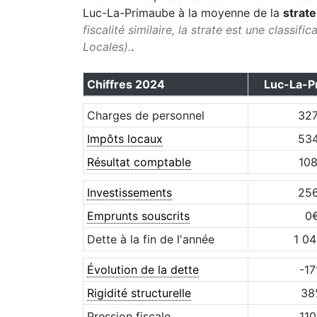
Luc-La-Primaube
à la moyenne de la
strate
fiscalité similaire, la strate est une classif
Locales).
.
Chiffres
2024
Luc-La-P
Charges de personnel
32
Impôts locaux
53
Résultat comptable
10
Investissements
25
Emprunts souscrits
0
Dette à la fin de l'année
1 0
Évolution de la dette
-17
Rigidité structurelle
38
Pression fiscale
110