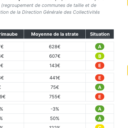
(regroupement de communes de taille et de
ication de la Direction Générale des Collectivités
rimaube
Moyenne de la strate
Situation
7
€
628
€
A
4
€
607
€
B
8
€
143
€
E
6
€
441
€
E
€
75
€
A
49
€
755
€
E
%
-3
%
A
%
50
%
A
%
122
%
C