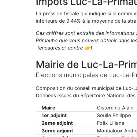
Impôts
Luc-La-Prima
La pression fiscale qui indique si la comm
inférieure de
9,44
%
à la moyenne de la stra
Ces chiffres sont extraits des informations 
Primaube
que vous pouvez obtenir dans les
(encadrés ci-contre 👉)
.
Mairie de
Luc-La-Pri
Elections municipales de
Luc-La-P
Composition du conseil municipal de
Luc-L
Données issues du Répertoire National des 
Maire
Cisternino Alain
1er adjoint
Soulie Philippe
2eme adjoint
Foëx Liliana
3eme adjoint
Montialoux Andr