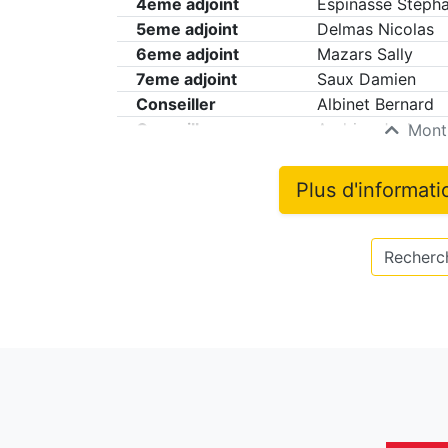
4eme adjoint
Espinasse Stépha
5eme adjoint
Delmas Nicolas
6eme adjoint
Mazars Sally
7eme adjoint
Saux Damien
Conseiller
Albinet Bernard
Conseiller
Andrieu Jacky
Montr
Plus d'informat
Recherch