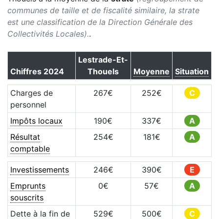
communes de taille et de fiscalité similaire, la strate
est une classification de la Direction Générale des
Collectivités Locales).
.
Lestrade-Et-
Chiffres
2024
Thouels
Moyenne
Situation
Charges de
267
€
252
€
C
personnel
Impôts locaux
190
€
337
€
A
Résultat
254
€
181
€
A
comptable
Investissements
246
€
390
€
E
Emprunts
0
€
57
€
A
souscrits
Dette à la fin de
529
€
500
€
C