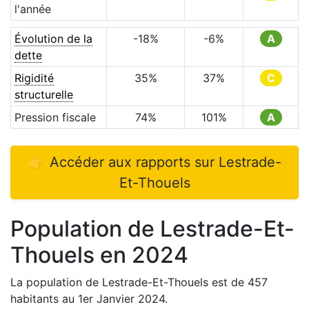
l'année
Évolution de la
-18
%
-6
%
A
dette
Rigidité
35
%
37
%
C
structurelle
Pression fiscale
74
%
101
%
A
👉 Accéder aux rapports sur
Lestrade-
Et-Thouels
Population de
Lestrade-Et-
Thouels
en
2024
La population de
Lestrade-Et-Thouels
est de
457
habitants au 1er Janvier
2024
.