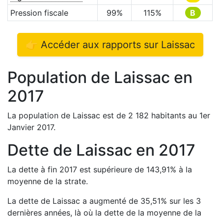
Pression fiscale
99
%
115
%
B
👉 Accéder aux rapports sur
Laissac
Population de
Laissac
en
2017
La population de
Laissac
est de
2 182
habitants au 1er
Janvier
2017
.
Dette de
Laissac
en
2017
La dette à fin
2017
est
supérieure de
143,91
%
à la
moyenne de la strate.
La dette de
Laissac
a
augmenté de
35,51
%
sur les 3
dernières années, là où la dette de la moyenne de la