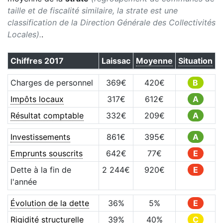
taille et de fiscalité similaire, la strate est une
classification de la Direction Générale des Collectivités
Locales).
.
Chiffres
2017
Laissac
Moyenne
Situation
Charges de personnel
369
€
420
€
B
Impôts locaux
317
€
612
€
A
Résultat comptable
332
€
209
€
A
Investissements
861
€
395
€
A
Emprunts souscrits
642
€
77
€
E
Dette à la fin de
2 244
€
920
€
E
l'année
Évolution de la dette
36
%
5
%
E
Rigidité structurelle
39
%
40
%
C