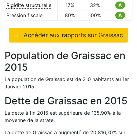
Rigidité structurelle
17
%
32
%
A
Pression fiscale
80
%
100
%
A
👉 Accéder aux rapports sur
Graissac
Population de
Graissac
en
2015
La population de
Graissac
est de
210
habitants au 1er
Janvier
2015
.
Dette de
Graissac
en
2015
La dette à fin
2015
est
supérieure de
135,90
%
à la
moyenne de la strate.
La dette de
Graissac
a
augmenté de
20 816,70
%
sur