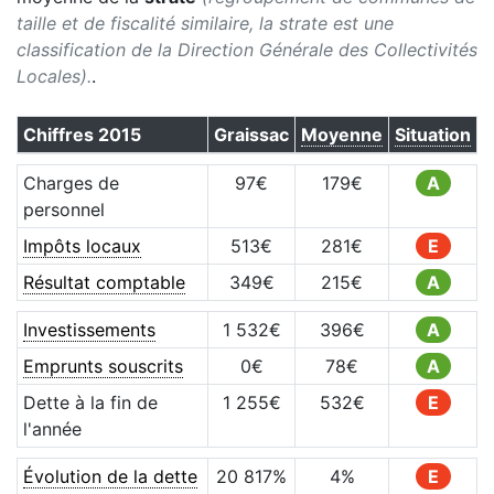
taille et de fiscalité similaire, la strate est une
classification de la Direction Générale des Collectivités
Locales).
.
Chiffres
2015
Graissac
Moyenne
Situation
Charges de
97
€
179
€
A
personnel
Impôts locaux
513
€
281
€
E
Résultat comptable
349
€
215
€
A
Investissements
1 532
€
396
€
A
Emprunts souscrits
0
€
78
€
A
Dette à la fin de
1 255
€
532
€
E
l'année
Évolution de la dette
20 817
%
4
%
E