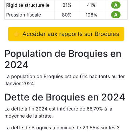
Rigidité structurelle
31
%
41
%
A
Pression fiscale
80
%
106
%
A
👉 Accéder aux rapports sur
Broquies
Population de
Broquies
en
2024
La population de
Broquies
est de
614
habitants au 1er
Janvier
2024
.
Dette de
Broquies
en
2024
La dette à fin
2024
est
inférieure de
66,79
%
à la
moyenne de la strate.
La dette de
Broquies
a
diminué de
29,55
%
sur les 3