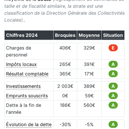
taille et de fiscalité similaire, la strate est une
classification de la Direction Générale des Collectivités
Locales).
.
Chiffres
2024
Broquies
Moyenne
Situation
Charges de
406
€
329
€
E
personnel
Impôts locaux
265
€
391
€
A
Résultat comptable
365
€
171
€
A
Investissements
2 003
€
389
€
A
Emprunts souscrits
0
€
59
€
A
Dette à la fin de
186
€
560
€
A
l'année
Évolution de la dette
-30
%
-5
%
A